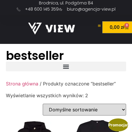
Brodnica, ul. Podgórna 84
+48 600 145 359
biuro@agencja-view.pl
0
0,00
zł
bestseller
Strona główna
/ Produkty oznaczone “bestseller”
Wyświetlanie wszystkich wyników: 2
Promocja!