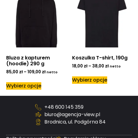
Bluza z kapturem
Koszulka T-shirt, 190g
(hoodie) 290 g
18,00
zł
–
38,00
zł
netto
85,00
zł
–
109,00
zł
netto
Wybierz opcje
Wybierz opcje
+48 600 145 359
biuro@agencja-view.pl
Brodnica, ul. Podgórna 84