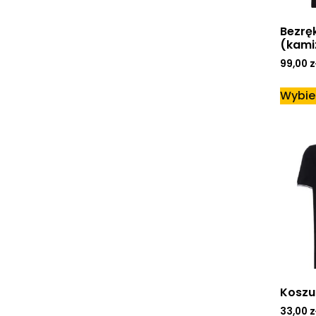
Bezrę
(kamiz
99,00
z
Wybie
Koszul
33,00
z