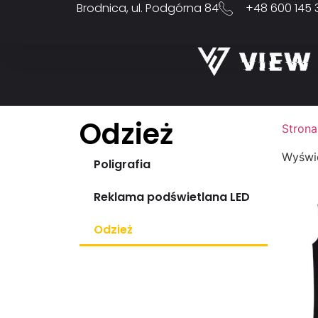
Brodnica, ul. Podgórna 84
+48 600 145 
Odzież
Strona
Wyświe
Poligrafia
Reklama podświetlana LED
Odzież