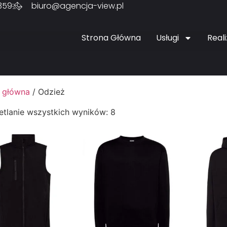
359
biuro@agencja-view.pl
Strona Główna
Usługi
Reali
 główna
/ Odzież
tlanie wszystkich wyników: 8