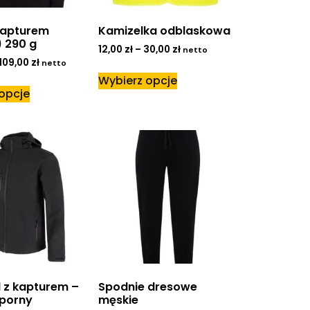
kapturem
Kamizelka odblaskowa
 290 g
12,00
zł
–
30,00
zł
netto
109,00
zł
netto
Wybierz opcje
opcje
l z kapturem –
Spodnie dresowe
porny
męskie