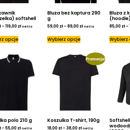
kawnik
Bluza bez kaptura 290
Bluza z 
elka) softshell
g
(hoodie)
ł
–
119,00
zł
59,00
zł
–
89,00
zł
85,00
zł
–
netto
netto
rz opcje
Wybierz opcje
Wybierz 
Promocja!
ka polo 210 g
Koszulka T-shirt, 190g
Softshel
wodood
ł
–
55,00
zł
18,00
zł
–
38,00
zł
netto
netto