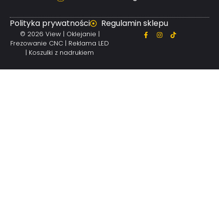
Polityka prywatności
Regulamin sklepu
© 2026 View | Oklejanie |
Frezowanie CNC | Reklama LED
| Koszulki z nadrukiem