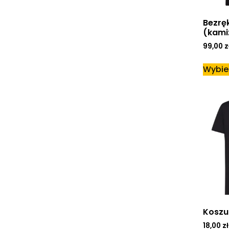
Bezrę
(kamiz
99,00
z
Wybie
Koszul
18,00
zł