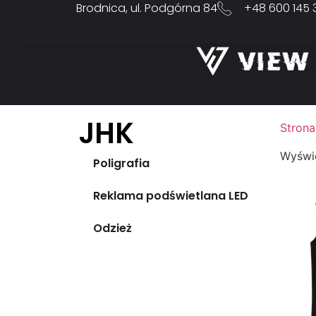
Brodnica, ul. Podgórna 84
+48 600 145 
JHK
Strona
Wyświe
Poligrafia
Reklama podświetlana LED
Odzież