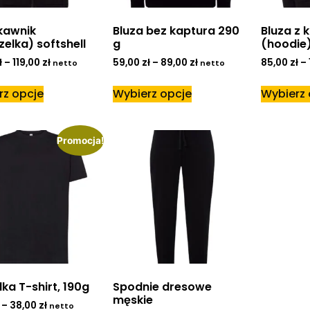
kawnik
Bluza bez kaptura 290
Bluza z 
elka) softshell
g
(hoodie)
ł
–
119,00
zł
59,00
zł
–
89,00
zł
85,00
zł
–
netto
netto
rz opcje
Wybierz opcje
Wybierz 
Promocja!
ka T-shirt, 190g
Spodnie dresowe
męskie
–
38,00
zł
netto