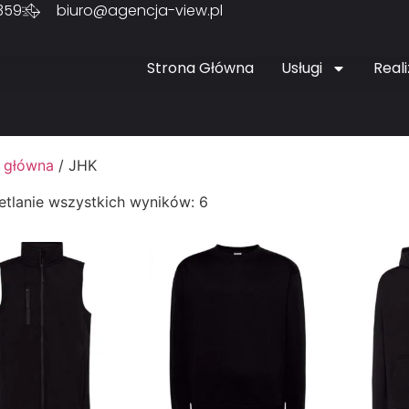
359
biuro@agencja-view.pl
Strona Główna
Usługi
Reali
 główna
/ JHK
tlanie wszystkich wyników: 6