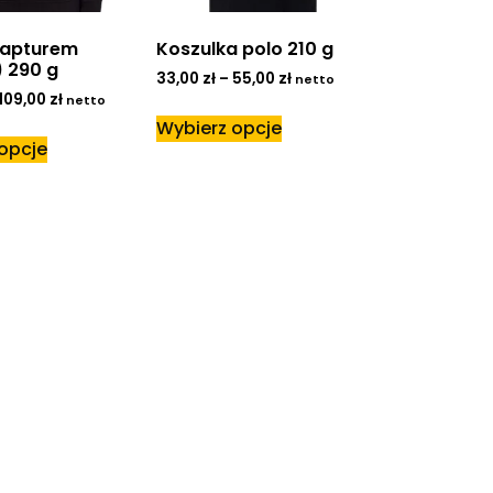
kapturem
Koszulka polo 210 g
 290 g
33,00
zł
–
55,00
zł
netto
109,00
zł
netto
Wybierz opcje
opcje