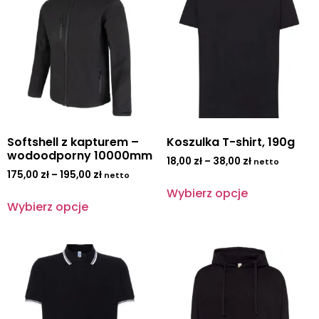
Softshell z kapturem –
Koszulka T-shirt, 190g
wodoodporny 10000mm
18,00
zł
–
38,00
zł
netto
175,00
zł
–
195,00
zł
netto
Wybierz opcje
Wybierz opcje