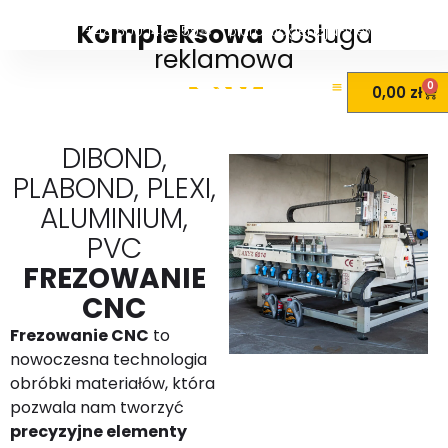
Brodnica, ul. Podgórna 84
frezowaniu CNC
płyt
Dibond, Plabond,
Kompleksowa
obsługa
+48 600 145 359
biuro@agencja-view.pl
plexi, aluminium i PVC
. Dzięki
reklamowa
nowoczesnym maszynom CNC i
doświadczonemu zespołowi realizujemy
0
0,00
zł
nawet najbardziej wymagające projekty
DIBOND,
Czytaj dalej
PLABOND, PLEXI,
ALUMINIUM,
PVC
FREZOWANIE
CNC
Frezowanie CNC
to
nowoczesna technologia
obróbki materiałów, która
pozwala nam tworzyć
precyzyjne elementy