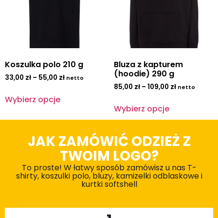
Koszulka polo 210 g
Bluza z kapturem
(hoodie) 290 g
33,00
zł
–
55,00
zł
netto
85,00
zł
–
109,00
zł
netto
Wybierz opcje
Wybierz opcje
JAK ZAMÓWIĆ ODZIEŻ Z
TWOIM LOGO?
To proste! W łatwy sposób zamówisz u nas T-
shirty, koszulki polo, bluzy, kamizelki odblaskowe i
kurtki softshell