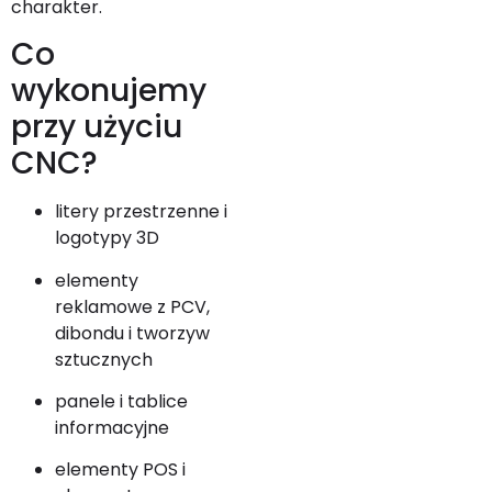
charakter.
Co
wykonujemy
przy użyciu
CNC?
litery przestrzenne i
logotypy 3D
elementy
reklamowe z PCV,
dibondu i tworzyw
sztucznych
panele i tablice
informacyjne
elementy POS i