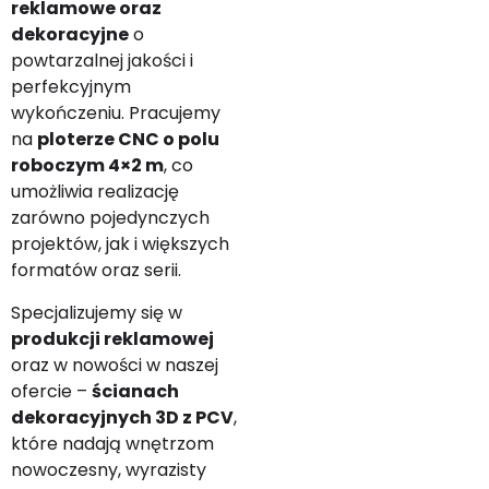
reklamowe oraz
dekoracyjne
o
powtarzalnej jakości i
perfekcyjnym
wykończeniu. Pracujemy
na
ploterze CNC o polu
roboczym 4×2 m
, co
umożliwia realizację
zarówno pojedynczych
projektów, jak i większych
formatów oraz serii.
Specjalizujemy się w
produkcji reklamowej
oraz w nowości w naszej
ofercie –
ścianach
dekoracyjnych 3D z PCV
,
które nadają wnętrzom
nowoczesny, wyrazisty