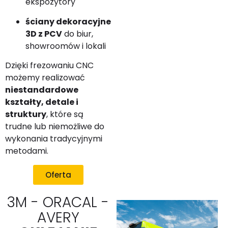
ekspozytory
ściany dekoracyjne
3D z PCV
do biur,
showroomów i lokali
Dzięki frezowaniu CNC
możemy realizować
niestandardowe
kształty, detale i
struktury
, które są
trudne lub niemożliwe do
wykonania tradycyjnymi
metodami.
Oferta
3M - ORACAL -
AVERY