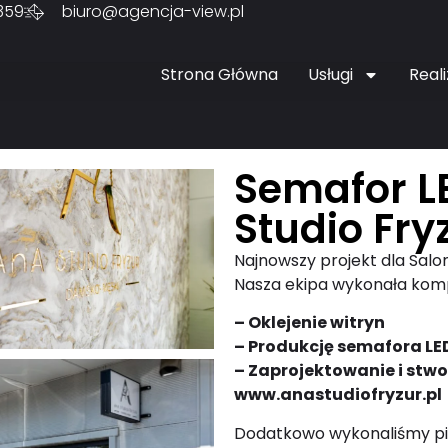
359
biuro@agencja-view.pl
Strona Główna
Usługi
Reali
Semafor L
Studio Fry
Najnowszy projekt dla Salo
Nasza ekipa wykonała kom
– Oklejenie witryn
– Produkcję semafora LE
– Zaprojektowanie i stwo
www.anastudiofryzur.pl
Dodatkowo wykonaliśmy pi