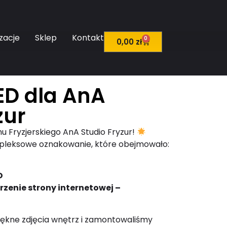
zacje
Sklep
Kontakt
0
0,00
zł
ED dla AnA
zur
nu Fryzjerskiego AnA Studio Fryzur!
pleksowe oznakowanie, które obejmowało:
D
rzenie strony internetowej –
ękne zdjęcia wnętrz i zamontowaliśmy