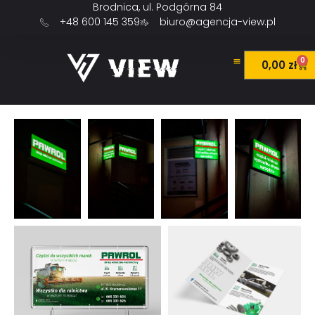
Brodnica, ul. Podgórna 84
+48 600 145 359
biuro@agencja-view.pl
0
0,00
zł