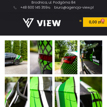
Brodnica, ul. Podgórna 84
+48 600 145 359
biuro@agencja-view.pl
0
0,00
zł