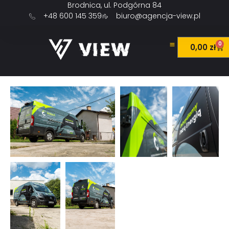
Brodnica, ul. Podgórna 84
+48 600 145 359
biuro@agencja-view.pl
0
0,00
zł