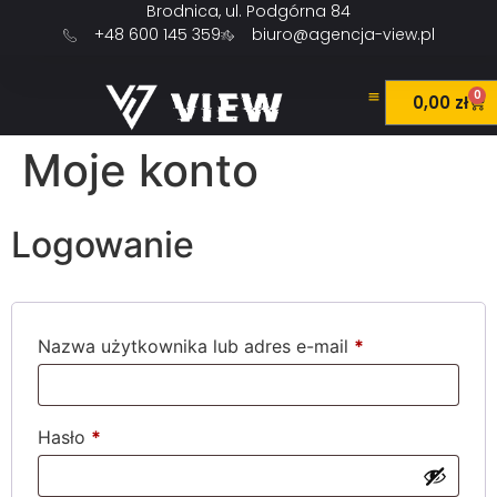
Brodnica, ul. Podgórna 84
+48 600 145 359
biuro@agencja-view.pl
0
0,00
zł
Moje konto
Logowanie
Nazwa użytkownika lub adres e-mail
*
Hasło
*