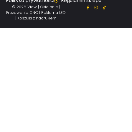
Polityka prywatności
Regulamin sklepu
© 2026 View | Oklejanie |
Frezowanie CNC | Reklama LED
| Koszulki z nadrukiem