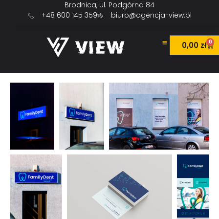
Brodnica, ul. Podgórna 84
+48 600 145 359
biuro@agencja-view.pl
0
0,00
zł