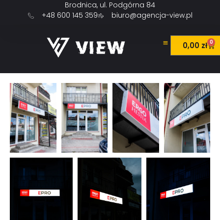
Brodnica, ul. Podgórna 84
+48 600 145 359
biuro@agencja-view.pl
0
0,00
zł