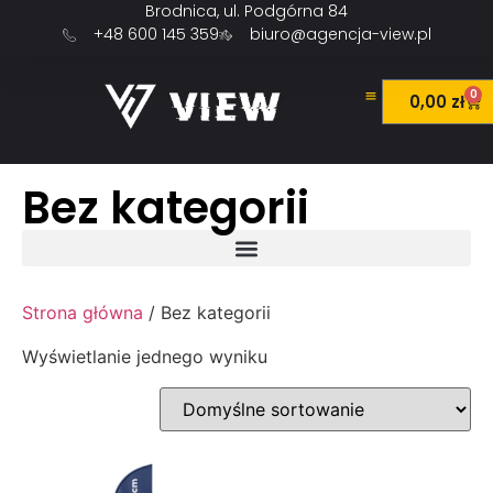
Brodnica, ul. Podgórna 84
+48 600 145 359
biuro@agencja-view.pl
0
0,00
zł
Bez kategorii
Strona główna
/ Bez kategorii
Wyświetlanie jednego wyniku