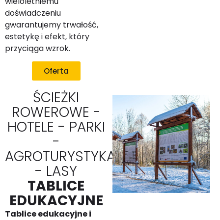
wieloletniemu
doświadczeniu
gwarantujemy trwałość,
estetykę i efekt, który
przyciąga wzrok.
Oferta
ŚCIEŻKI
ROWEROWE -
HOTELE - PARKI
-
AGROTURYSTYKA
- LASY
TABLICE
EDUKACYJNE
Tablice edukacyjne i