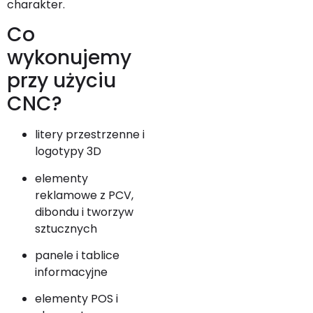
charakter.
Co
wykonujemy
przy użyciu
CNC?
litery przestrzenne i
logotypy 3D
elementy
reklamowe z PCV,
dibondu i tworzyw
sztucznych
panele i tablice
informacyjne
elementy POS i