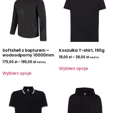
Softshell z kapturem –
Koszulka T-shirt, 190g
wodoodporny 10000mm
18,00
zł
–
38,00
zł
netto
175,00
zł
–
195,00
zł
netto
Wybierz opcje
Wybierz opcje