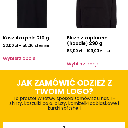
Koszulka polo 210 g
Bluza z kapturem
(hoodie) 290 g
33,00
zł
–
55,00
zł
netto
85,00
zł
–
109,00
zł
netto
Wybierz opcje
Wybierz opcje
JAK ZAMÓWIĆ ODZIEŻ Z
TWOIM LOGO?
To proste! W łatwy sposób zamówisz u nas T-
shirty, koszulki polo, bluzy, kamizelki odblaskowe i
kurtki softshell