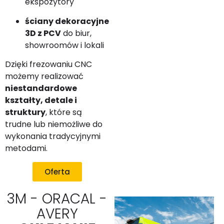
ekspozytory
ściany dekoracyjne
3D z PCV
do biur,
showroomów i lokali
Dzięki frezowaniu CNC
możemy realizować
niestandardowe
kształty, detale i
struktury
, które są
trudne lub niemożliwe do
wykonania tradycyjnymi
metodami.
Oferta
3M - ORACAL -
AVERY