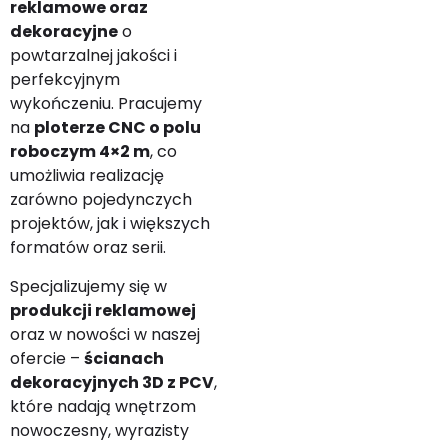
reklamowe oraz
dekoracyjne
o
powtarzalnej jakości i
perfekcyjnym
wykończeniu. Pracujemy
na
ploterze CNC o polu
roboczym 4×2 m
, co
umożliwia realizację
zarówno pojedynczych
projektów, jak i większych
formatów oraz serii.
Specjalizujemy się w
produkcji reklamowej
oraz w nowości w naszej
ofercie –
ścianach
dekoracyjnych 3D z PCV
,
które nadają wnętrzom
nowoczesny, wyrazisty