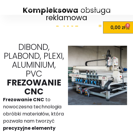
Brodnica, ul. Podgórna 84
frezowaniu CNC
płyt
Dibond, Plabond,
Kompleksowa
obsługa
+48 600 145 359
biuro@agencja-view.pl
plexi, aluminium i PVC
. Dzięki
reklamowa
nowoczesnym maszynom CNC i
doświadczonemu zespołowi realizujemy
0
0,00
zł
nawet najbardziej wymagające projekty
DIBOND,
Czytaj dalej
PLABOND, PLEXI,
ALUMINIUM,
PVC
FREZOWANIE
CNC
Frezowanie CNC
to
nowoczesna technologia
obróbki materiałów, która
pozwala nam tworzyć
precyzyjne elementy